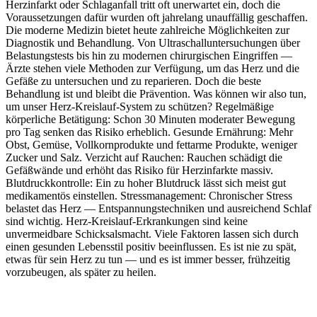
Herzinfarkt oder Schlaganfall tritt oft unerwartet ein, doch die
Voraussetzungen dafür wurden oft jahrelang unauffällig geschaffen.
Die moderne Medizin bietet heute zahlreiche Möglichkeiten zur
Diagnostik und Behandlung. Von Ultraschalluntersuchungen über
Belastungstests bis hin zu modernen chirurgischen Eingriffen —
Ärzte stehen viele Methoden zur Verfügung, um das Herz und die
Gefäße zu untersuchen und zu reparieren. Doch die beste
Behandlung ist und bleibt die Prävention. Was können wir also tun,
um unser Herz‑Kreislauf‑System zu schützen? Regelmäßige
körperliche Betätigung: Schon 30 Minuten moderater Bewegung
pro Tag senken das Risiko erheblich. Gesunde Ernährung: Mehr
Obst, Gemüse, Vollkornprodukte und fettarme Produkte, weniger
Zucker und Salz. Verzicht auf Rauchen: Rauchen schädigt die
Gefäßwände und erhöht das Risiko für Herzinfarkte massiv.
Blutdruckkontrolle: Ein zu hoher Blutdruck lässt sich meist gut
medikamentös einstellen. Stressmanagement: Chronischer Stress
belastet das Herz — Entspannungstechniken und ausreichend Schlaf
sind wichtig. Herz‑Kreislauf‑Erkrankungen sind keine
unvermeidbare Schicksalsmacht. Viele Faktoren lassen sich durch
einen gesunden Lebensstil positiv beeinflussen. Es ist nie zu spät,
etwas für sein Herz zu tun — und es ist immer besser, frühzeitig
vorzubeugen, als später zu heilen.