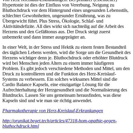
Hypertonie ist dies der Einfluss von Vererbung, Neigung zu
Bluthochdruck vor dem Hintergrund eines ungesunden Lebensstils,
schlechter Gewohnheiten, ungesunder Ernährung, was zu
Übergewicht führt. Plus Stress, Ökologie, Schlaf- und
Aktivitätsdefizite. All dies wirkt sich nachteilig auf die Arbeit des
Herzens und den Gefäßtonus aus. Der Druck steigt zuerst
unbemerkt und dann immer ausgeprägter an.
In einer Welt, in der Stress und Hektik zu einem festen Bestandteil
des täglichen Lebens werden, wird die Sorge um die Gesundheit des
Herzens wichtiger denn je. Bluthochdruck oder erhöhter Blutdruck
wird bei Menschen jeden Alters zu einem immer häufigeren
Problem. Es gibt jedoch verschiedene Methoden und Mittel, um den
Druck zu kontrollieren und die Funktion des Herz-Kreislauf-
Systems zu verbessern. Ein solches wirksames Mittel sind die
Cardio Balance Kapseln, eine einzigartige Lösung für die
Aufrechterhaltung der Herzgesundheit und die Normalisierung des
Blutdrucks. Lassen Sie uns gemeinsam herausfinden, was diese
Kapseln sind und wie man sie richtig anwendet.
Pharmakotherapie von Herz-Kreislauf-Erkrankungen
http://orunikat.beget.tech/articles/47318-hom-opathie-gegen-
bluthochdruck.html