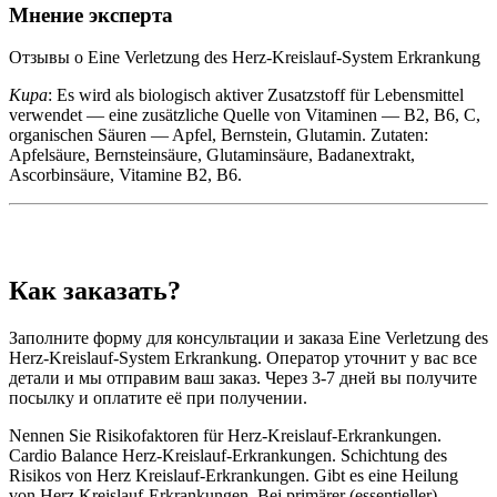
Мнение эксперта
Отзывы о Eine Verletzung des Herz-Kreislauf-System Erkrankung
Кира
: Es wird als biologisch aktiver Zusatzstoff für Lebensmittel
verwendet — eine zusätzliche Quelle von Vitaminen — B2, B6, C,
organischen Säuren — Apfel, Bernstein, Glutamin. Zutaten:
Apfelsäure, Bernsteinsäure, Glutaminsäure, Badanextrakt,
Ascorbinsäure, Vitamine B2, B6.
Как заказать?
Заполните форму для консультации и заказа Eine Verletzung des
Herz-Kreislauf-System Erkrankung. Оператор уточнит у вас все
детали и мы отправим ваш заказ. Через 3-7 дней вы получите
посылку и оплатите её при получении.
Nennen Sie Risikofaktoren für Herz-Kreislauf-Erkrankungen.
Cardio Balance Herz-Kreislauf-Erkrankungen. Schichtung des
Risikos von Herz Kreislauf-Erkrankungen. Gibt es eine Heilung
von Herz Kreislauf-Erkrankungen. Bei primärer (essentieller)