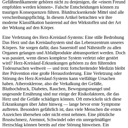
Gefäßmedikamente gehören nicht zu denjenigen, die «einem Freund
empfohlen werden können». Falsche Entscheidungen können zu
traurigen Konsequenzen führen. Blutdrucksenkende Mittel sind alle
verschreibungspflichtig. In diesem Artikel betrachten wir ihre
moderne Klassifikation basierend auf den Wirkstoffen und der Art
der Wirkung auf den Körper.
Eine Verletzung des Herz‑Kreislauf‑Systems: Eine stille Bedrohung
Das Herz und das Kreislaufsystem sind das Lebenszentrum unseres
Körpers. Sie sorgen dafür, dass Sauerstoff und Nährstoffe zu allen
Organen gelangen und Abfallprodukte abtransportiert werden. Doch
was passiert, wenn dieses komplexe System verletzt oder gestört
wird? Herz‑Kreislauf‑Erkrankungen gehören zu den führenden
Todesursachen weltweit — und trotz fortschreitender Medizin bleibt
ihre Prävention eine große Herausforderung. Eine Verletzung oder
Störung des Herz‑Kreislauf‑Systems kann vielfältige Ursachen
haben. Atherosklerose, also die Verkalkung der Gefäße,
Bluthochdruck, Diabetes, Rauchen, Bewegungsmangel und
ungesunde Ernährung sind nur einige der Risikofaktoren, die das
Herz und die Gefäße schädigen können. Oft entwickeln sich diese
Erkrankungen über Jahre hinweg — lange bevor erste Symptome
auftreten. Besonders gefährlich ist, dass viele Menschen die ersten
Anzeichen übersehen oder nicht ernst nehmen. Eine plötzliche
Brustschmerz, Atemnot, Schwindel oder ein unregelmäßiger
Herzschlag können bereits auf eine Störung hinweisen. Ein