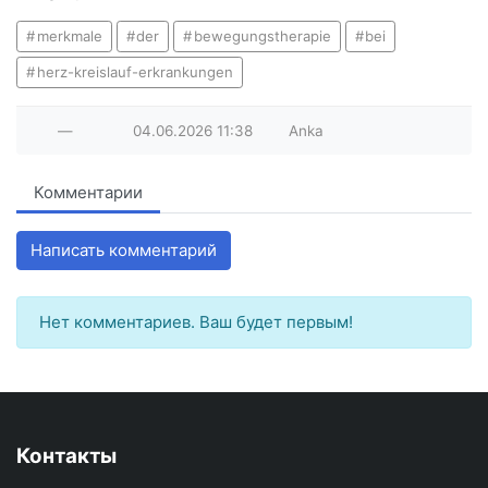
merkmale
der
bewegungstherapie
bei
herz-kreislauf-erkrankungen
—
04.06.2026
11:38
Anka
Комментарии
Написать комментарий
Нет комментариев. Ваш будет первым!
Контакты