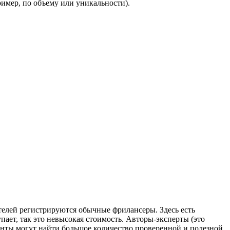
ример, по объему или уникальности).
ителей регистрируются обычные фрилансеры. Здесь есть
пает, так это невысокая стоимость. Авторы-эксперты (это
денты могут найти большое количество проверенной и полезной