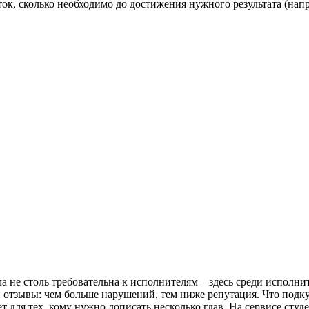
ток, сколько необходимо до достижения нужного результата (нап
а не столь требовательна к исполнителям – здесь среди исполн
и отзывы: чем больше нарушений, тем ниже репутация. Что подку
т для тех, кому нужно дописать несколько глав. На сервисе сту