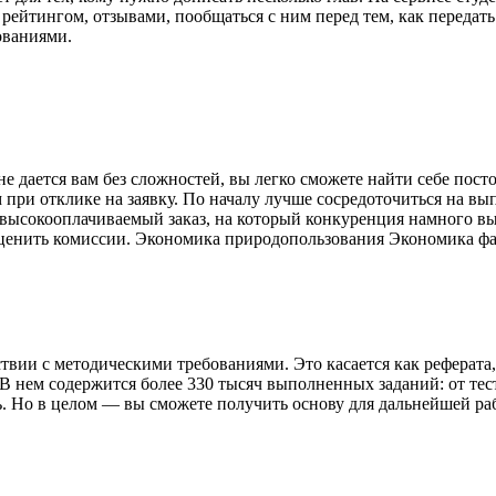
ейтингом, отзывами, пообщаться с ним перед тем, как передать 
ованиями.
 дается вам без сложностей, вы легко сможете найти себе посто
при отклике на заявку. По началу лучше сосредоточиться на вып
у высокооплачиваемый заказ, на который конкуренция намного 
 оценить комиссии. Экономика природопользования Экономика ф
вии с методическими требованиями. Это касается как реферата,
 В нем содержится более 330 тысяч выполненных заданий: от тес
ь. Но в целом — вы сможете получить основу для дальнейшей ра