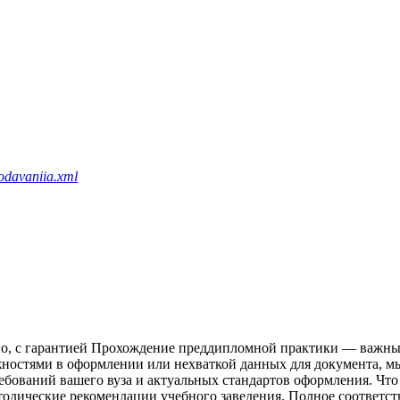
odavaniia.xml
нно, с гарантией Прохождение преддипломной практики — важный
ложностями в оформлении или нехваткой данных для документа,
ребований вашего вуза и актуальных стандартов оформления. Ч
одические рекомендации учебного заведения. Полное соответст