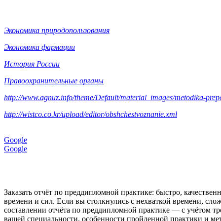
Экономика природопользования
Экономика фармации
История России
Правоохранительные органы
http://www.agnuz.info/theme/Default/material_images/metodika-prep
http://wistco.co.kr/upload/editor/obshchestvoznanie.xml
Google
Google
Заказать отчёт по преддипломной практике: быстро, качестве
времени и сил. Если вы столкнулись с нехваткой времени, с
составлении отчёта по преддипломной практике — с учётом т
вашей специальности, особенности пройденной практики и мет