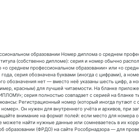
ессиональном образовании Номер диплома о среднем профе
ке титула (собственно дипломе): серия и номер обычно рас
р «о среднем профессиональном образовании» или «о сред
 года, серия обозначена буквами (иногда с цифрами), а ном
ого обозначения нет — вместо неё указаны шесть цифр, а но
мер, красным) для лучшей читаемости. На бланке приложен
ЛОМУ»; серия полностью совпадает с серией на бланке тит
юансы: Регистрационный номер (который иногда путают с 
номер». Он нужен для внутреннего учёта и архивов, при за
ащайте внимание на формат полей: если место для номера 
не можете найти нужные данные или сомневаетесь в их корр
б образовании (ФРДО) на сайте Рособрнадзора — для прове