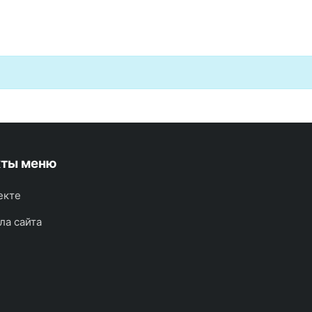
кты меню
екте
ла сайта