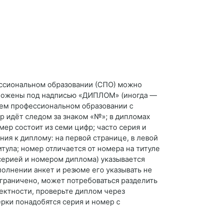
ссиональном образовании (СПО) можно
положены под надписью «ДИПЛОМ» (иногда —
нем профессиональном образовании с
ер идёт следом за знаком «№»; в дипломах
мер состоит из семи цифр; часто серия и
ия к диплому: на первой странице, в левой
ула; номер отличается от номера на титуле
серией и номером диплома) указывается
полнении анкет и резюме его указывать не
ограничено, может потребоваться разделить
ектности, проверьте диплом через
рки понадобятся серия и номер с