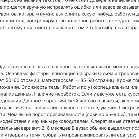
имеров написания текстов, то не стоит доверять написание
е придется вручную исправлять ошибки или вовсе заказыват
удентов, которым нужно выполнить какую-нибудь работу, и 
полнителя, контролируют выполнение работы, передают заме
з. Поэтому они заинтересованы в том, чтобы выбрать автор
днозначного ответа на вопрос, за сколько часов можно напи
е. Основные факторы, влияющие на сроки Объём и требовани
ет 50–60 страниц, магистерская — 85–90 страниц. Кроме то
приложений. Сложность темы. Работы по узкоспециальным и
нализ данных. Наличие наработок. Если у вас уже есть курс
ледования. Диплом с практической частью (расчёты, экспер
и навыки. Опыт написания научных текстов, умение быстро
ти. Чем выше порог оригинальности (обычно 65–80 %), тем
имодействие с научным руководителем. Оперативные ответ
мальный вариант: 2–6 месяцев В вузах обычно выделяют пос
и утвердить тему; собрать и проанализировать литературу; 