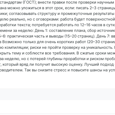
 стандартам (ГОСТ); внести правки после проверки научным
ана можно уложиться в этот срок, если: писать 2–3 страниц
ки; согласовывать структуру и промежуточные результаты 
делю реально, но с оговорками: работа будет поверхностной
работки текста; потребуется работать по 12–16 часов в су
мени за неделю: День 1: составление плана, сбор источник
–6: практическая часть и выводы (15–20 страниц). День 7: 
в Возможно только для очень коротких работ (20–30 страниц
лю компиляции; риски не пройти проверку на уникальность
крыть тему и соблюсти все требования. В сжатые сроки можн
 за неделю, но с потерей глубины проработки и риском проб
 который вряд ли получит высокую оценку. Лучший подход —
оводителем. Так вы снизите стресс и повысите шансы на ус