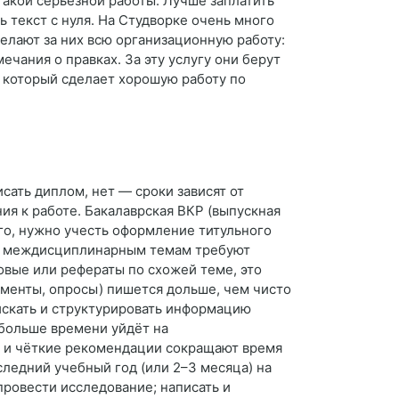
 такой серьезной работы. Лучше заплатить
ь текст с нуля. На Студворке очень много
делают за них всю организационную работу:
чания о правках. За эту услугу они берут
а, который сделает хорошую работу по
сать диплом, нет — сроки зависят от
я к работе. Бакалаврская ВКР (выпускная
го, нужно учесть оформление титульного
ли междисциплинарным темам требуют
овые или рефераты по схожей теме, это
именты, опросы) пишется дольше, чем чисто
 искать и структурировать информацию
 больше времени уйдёт на
ы и чёткие рекомендации сокращают время
ледний учебный год (или 2–3 месяца) на
провести исследование; написать и